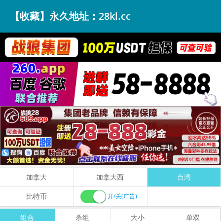
【收藏】永久地址：28kl.cc
加拿大
加拿大西
台湾
比特币
开/关(广告)
组合
杀组
大小
单双