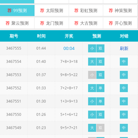
荐
99预测
荐
太阳预测
荐
彩虹预测
荐
神策预测
荐
聚云预测
荐
龙门预测
荐
大古预测
荐
开心预测
期号
时间
开奖
预测
对错
00
:
04
刷新
3467555
01:44
小
双
3467554
01:40
7+8+3=18
大
双
中
3467553
01:37
9+8+5=22
小
双
中
3467552
01:33
7+2+8=17
大
单
中
3467551
01:30
1+3+9=13
小
单
中
3467550
01:26
5+1+6=12
小
双
中
3467549
01:23
9+5+7=21
大
双
中