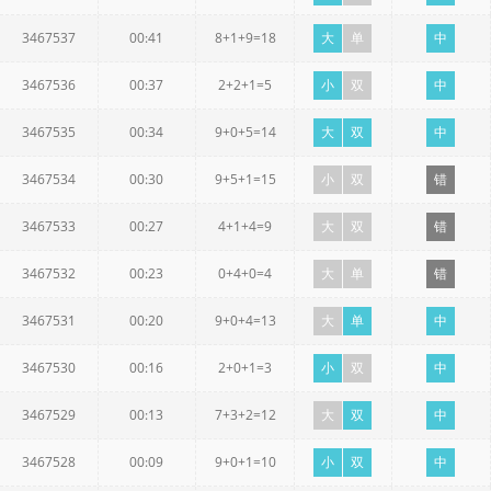
3467537
00:41
8+1+9=18
大
单
中
3467536
00:37
2+2+1=5
小
双
中
3467535
00:34
9+0+5=14
大
双
中
3467534
00:30
9+5+1=15
小
双
错
3467533
00:27
4+1+4=9
大
双
错
3467532
00:23
0+4+0=4
大
单
错
3467531
00:20
9+0+4=13
大
单
中
3467530
00:16
2+0+1=3
小
双
中
3467529
00:13
7+3+2=12
大
双
中
3467528
00:09
9+0+1=10
小
双
中