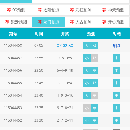
荐
99预测
荐
太阳预测
荐
彩虹预测
荐
神策预测
荐
聚云预测
荐
龙门预测
荐
大古预测
荐
开心预测
期号
时间
开奖
预测
对错
07
:
02
:
49
刷新
115044458
07:05
大
双
115044457
23:55
0+5+0=5
小
双
中
115044456
23:50
6+4+9=19
大
单
中
115044455
23:45
3+1+0=4
小
双
中
115044454
23:40
4+9+3=16
大
单
中
115044453
23:35
6+7+8=21
小
单
中
115044452
23:30
2+7+2=11
小
单
中