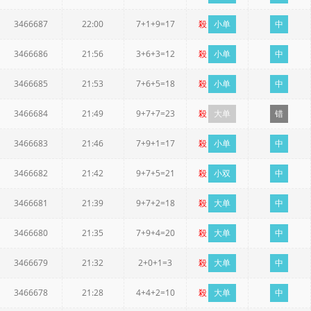
3466687
22:00
7+1+9=17
殺
小单
中
3466686
21:56
3+6+3=12
殺
小单
中
3466685
21:53
7+6+5=18
殺
小单
中
3466684
21:49
9+7+7=23
殺
大单
错
3466683
21:46
7+9+1=17
殺
小单
中
3466682
21:42
9+7+5=21
殺
小双
中
3466681
21:39
9+7+2=18
殺
大单
中
3466680
21:35
7+9+4=20
殺
大单
中
3466679
21:32
2+0+1=3
殺
大单
中
3466678
21:28
4+4+2=10
殺
大单
中